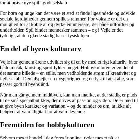
for at prøve nye spil i godt selskab.
For børn og unge kan det være et sted at finde ligesindede og udvikle
sociale færdigheder gennem spillets rammer. For voksne er det en
mulighed for at koble af og dyrke en interesse, der både udfordrer og
underholder. Spil binder mennesker sammen – og i Vejle er det
tydeligt, at den glæde stadig har et fysisk hjem.
En del af byens kulturarv
Vejle har gennem årene udviklet sig til en by med et rigt kulturliv, hvor
både musik, kunst og sport fylder meget. Hobbykulturen er en del af
det samme billede – en stille, men vedholdende strøm af kreativitet og
fællesskab. Den afspejler en nysgerrighed og en lyst til at skabe, som
passer godt til byens ånd.
Når man går gennem midtbyen, kan man mærke, at der stadig er plads
til de små specialbutikker, der drives af passion og viden. De er med til
at give byen karakter og variation – og de minder os om, at ikke alt
behøver at være digitalt for at være levende.
Fremtiden for hobbykulturen
Selvom meget handel i dag foregår online, tyder meget på, at