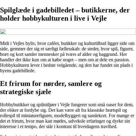
Spilglæde i gadebilledet – butikkerne, der
holder hobbykulturen i live i Vejle
Midt i Vejles byliv, hvor caféer, butikker og kulturtilbud ligger side om
side, gemmer der sig et særligt fællesskab: de steder, hvor spil, figurer,
bræt og kort samler mennesker på tværs af alder og baggrund. Her
handler det ikke kun om at købe noget – men om at dele en passion.
Hobbykulturen lever i bedste velgående, og den har fundet sin plads i
byens gadebillede.
Et frirum for nørder, samlere og
strategiske sjæle
Hobbybutikker og spilmiljøer i Vejle fungerer som små oaser for dem,
der elsker at fordybe sig. Det kan være alt fra klassiske brætspil og
rollespil til miniaturefigurer, modelbyggeri og samlekort. For mange er
det et frirum, hvor man kan mødes, udveksle erfaringer og dyrke sin
interesse i et tempo, der står i kontrast til hverdagens travlhed.