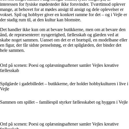
interessen for fysiske mødesteder ikke forsvinder. Tværtimod oplever
mange, at behovet for at mødes ansigt til ansigt og dele oplevelser er
vokset. Spil og hobbyer giver en konkret ramme for det – og i Vejle er
der stadig rum til, at den kultur kan blomstre.
Det handler ikke kun om at bevare butikkerne, men om at bevare den
ånd, de repræsenterer: nysgerrighed, fællesskab og glæden ved at
skabe noget sammen. Uanset om det er et brætspil, en modelbane eller
en figur, der får sidste penselstrøg, er det spilglæden, der binder det
hele sammen.
Ord på scenen: Poesi og oplæsningsaftener samler Vejles kreative
fællesskab
Spilglæde i gadebilledet – butikkerne, der holder hobbykulturen i live i
Vejle
Sammen om spillet – familiespil styrker fællesskabet og hyggen i Vejle
Ord på scenen: Poesi og oplæsningsaftener samler Vejles kreative