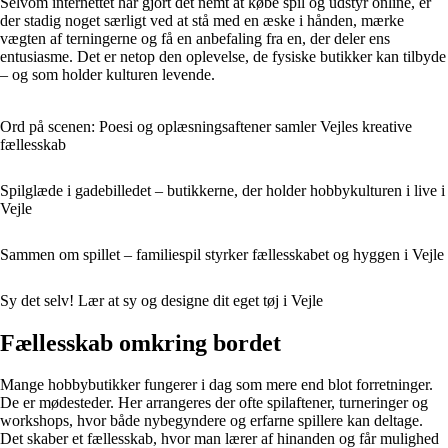
Selvom internettet har gjort det nemt at købe spil og udstyr online, er
der stadig noget særligt ved at stå med en æske i hånden, mærke
vægten af terningerne og få en anbefaling fra en, der deler ens
entusiasme. Det er netop den oplevelse, de fysiske butikker kan tilbyde
– og som holder kulturen levende.
Ord på scenen: Poesi og oplæsningsaftener samler Vejles kreative
fællesskab
Spilglæde i gadebilledet – butikkerne, der holder hobbykulturen i live i
Vejle
Sammen om spillet – familiespil styrker fællesskabet og hyggen i Vejle
Sy det selv! Lær at sy og designe dit eget tøj i Vejle
Fællesskab omkring bordet
Mange hobbybutikker fungerer i dag som mere end blot forretninger.
De er mødesteder. Her arrangeres der ofte spilaftener, turneringer og
workshops, hvor både nybegyndere og erfarne spillere kan deltage.
Det skaber et fællesskab, hvor man lærer af hinanden og får mulighed