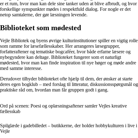
er et rum, hvor man kan dele sine tanker uden at blive afbrudt, og hvor
forskellige synspunkter mødes i respektfuld dialog. For nogle er det
netop samtalerne, der gør læsningen levende.
Biblioteket som mødested
Vejle Bibliotek og byens øvrige kulturinstitutioner spiller en vigtig rolle
som ramme for læsefællesskaber. Her arrangeres læsegrupper,
forfatteraftener og tematiske bogcaféer, hvor både erfarne læsere og
nybegyndere kan deltage. Biblioteket fungerer som et naturligt
mødested, hvor man kan finde inspiration til nye bøger og møde andre
med samme interesse.
Derudover tilbyder biblioteket ofte hjælp til dem, der ønsker at starte
deres egen bogklub – med forslag til litteratur, diskussionsspørgsmål og
praktiske råd om, hvordan man får gruppen godt i gang.
Ord på scenen: Poesi og oplæsningsaftener samler Vejles kreative
fællesskab
Spilglæde i gadebilledet – butikkerne, der holder hobbykulturen i live i
Vejle