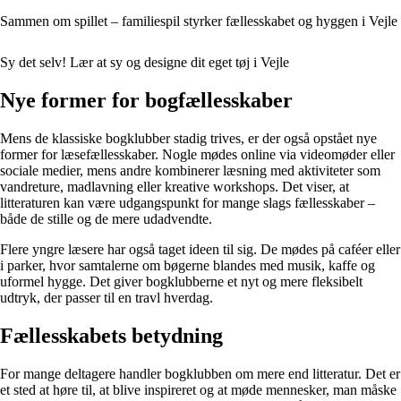
Sammen om spillet – familiespil styrker fællesskabet og hyggen i Vejle
Sy det selv! Lær at sy og designe dit eget tøj i Vejle
Nye former for bogfællesskaber
Mens de klassiske bogklubber stadig trives, er der også opstået nye
former for læsefællesskaber. Nogle mødes online via videomøder eller
sociale medier, mens andre kombinerer læsning med aktiviteter som
vandreture, madlavning eller kreative workshops. Det viser, at
litteraturen kan være udgangspunkt for mange slags fællesskaber –
både de stille og de mere udadvendte.
Flere yngre læsere har også taget ideen til sig. De mødes på caféer eller
i parker, hvor samtalerne om bøgerne blandes med musik, kaffe og
uformel hygge. Det giver bogklubberne et nyt og mere fleksibelt
udtryk, der passer til en travl hverdag.
Fællesskabets betydning
For mange deltagere handler bogklubben om mere end litteratur. Det er
et sted at høre til, at blive inspireret og at møde mennesker, man måske