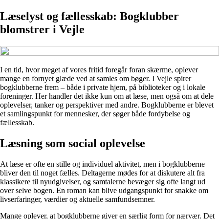
Læselyst og fællesskab: Bogklubber
blomstrer i Vejle
I en tid, hvor meget af vores fritid foregår foran skærme, oplever
mange en fornyet glæde ved at samles om bøger. I Vejle spirer
bogklubberne frem – både i private hjem, på biblioteker og i lokale
foreninger. Her handler det ikke kun om at læse, men også om at dele
oplevelser, tanker og perspektiver med andre. Bogklubberne er blevet
et samlingspunkt for mennesker, der søger både fordybelse og
fællesskab.
Læsning som social oplevelse
At læse er ofte en stille og individuel aktivitet, men i bogklubberne
bliver den til noget fælles. Deltagerne mødes for at diskutere alt fra
klassikere til nyudgivelser, og samtalerne bevæger sig ofte langt ud
over selve bogen. En roman kan blive udgangspunkt for snakke om
livserfaringer, værdier og aktuelle samfundsemner.
Mange oplever, at bogklubberne giver en særlig form for nærvær. Det