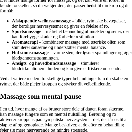
Der findes mange former for massage, og det kan være en fordel at
kende forskellen, så du vælger den, der passer bedst til din krop og dit
formål:
Afslappende wellnessmassage
– blide, rytmiske bevægelser,
der beroliger nervesystemet og giver en følelse af ro.
Sportsmassage
– målrettet behandling af muskler og sener, der
kan forebygge skader og forbedre restitution.
Aromaterapi
– kombinerer massage med æteriske olier, som
stimulerer sanserne og understøtter mental balance.
Hot stone-massage
– varme sten, der løsner spændinger og øger
blodgennemstrømningen.
Ansigts- og hovedbundsmassage
– stimulerer
blodcirkulationen i huden og kan give et friskere udseende.
Ved at variere mellem forskellige typer behandlinger kan du skabe en
rytme, der både plejer kroppen og styrker dit velbefindende.
Massage som mental pause
I en tid, hvor mange af os bruger store dele af dagen foran skærme,
kan massage fungere som en mental nulstilling. Berøring og ro
aktiverer kroppens parasympatiske nervesystem – det, der får os til at
slappe af og genoplade. Mange beskriver, at de efter en behandling
føler sig mere nærværende og mindre stressede.