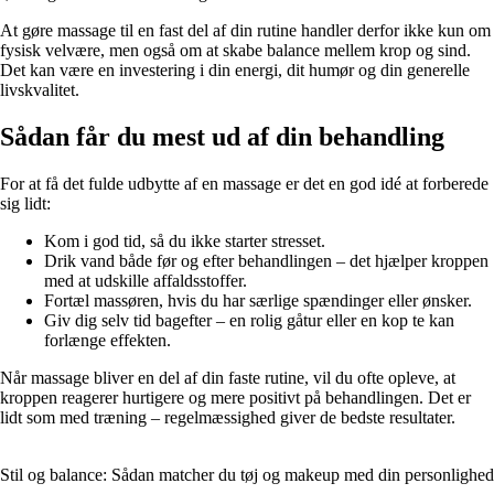
At gøre massage til en fast del af din rutine handler derfor ikke kun om
fysisk velvære, men også om at skabe balance mellem krop og sind.
Det kan være en investering i din energi, dit humør og din generelle
livskvalitet.
Sådan får du mest ud af din behandling
For at få det fulde udbytte af en massage er det en god idé at forberede
sig lidt:
Kom i god tid, så du ikke starter stresset.
Drik vand både før og efter behandlingen – det hjælper kroppen
med at udskille affaldsstoffer.
Fortæl massøren, hvis du har særlige spændinger eller ønsker.
Giv dig selv tid bagefter – en rolig gåtur eller en kop te kan
forlænge effekten.
Når massage bliver en del af din faste rutine, vil du ofte opleve, at
kroppen reagerer hurtigere og mere positivt på behandlingen. Det er
lidt som med træning – regelmæssighed giver de bedste resultater.
Stil og balance: Sådan matcher du tøj og makeup med din personlighed