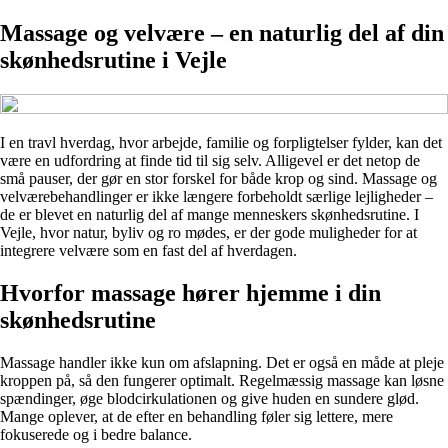
Massage og velvære – en naturlig del af din
skønhedsrutine i Vejle
I en travl hverdag, hvor arbejde, familie og forpligtelser fylder, kan det
være en udfordring at finde tid til sig selv. Alligevel er det netop de
små pauser, der gør en stor forskel for både krop og sind. Massage og
velværebehandlinger er ikke længere forbeholdt særlige lejligheder –
de er blevet en naturlig del af mange menneskers skønhedsrutine. I
Vejle, hvor natur, byliv og ro mødes, er der gode muligheder for at
integrere velvære som en fast del af hverdagen.
Hvorfor massage hører hjemme i din
skønhedsrutine
Massage handler ikke kun om afslapning. Det er også en måde at pleje
kroppen på, så den fungerer optimalt. Regelmæssig massage kan løsne
spændinger, øge blodcirkulationen og give huden en sundere glød.
Mange oplever, at de efter en behandling føler sig lettere, mere
fokuserede og i bedre balance.