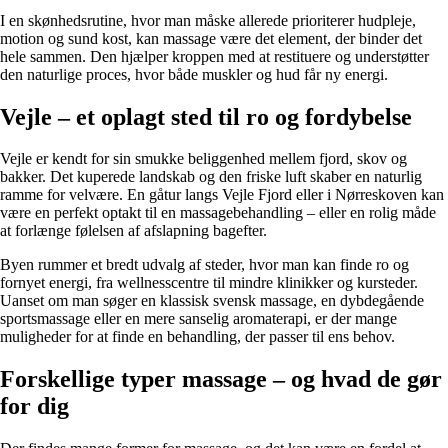
I en skønhedsrutine, hvor man måske allerede prioriterer hudpleje,
motion og sund kost, kan massage være det element, der binder det
hele sammen. Den hjælper kroppen med at restituere og understøtter
den naturlige proces, hvor både muskler og hud får ny energi.
Vejle – et oplagt sted til ro og fordybelse
Vejle er kendt for sin smukke beliggenhed mellem fjord, skov og
bakker. Det kuperede landskab og den friske luft skaber en naturlig
ramme for velvære. En gåtur langs Vejle Fjord eller i Nørreskoven kan
være en perfekt optakt til en massagebehandling – eller en rolig måde
at forlænge følelsen af afslapning bagefter.
Byen rummer et bredt udvalg af steder, hvor man kan finde ro og
fornyet energi, fra wellnesscentre til mindre klinikker og kursteder.
Uanset om man søger en klassisk svensk massage, en dybdegående
sportsmassage eller en mere sanselig aromaterapi, er der mange
muligheder for at finde en behandling, der passer til ens behov.
Forskellige typer massage – og hvad de gør
for dig