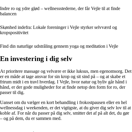
Indre ro og ydre glød – wellnessstederne, der får Vejle til at finde
balancen
Skønhed indefra: Lokale foreninger i Vejle styrker selvværd og
kropspositivitet
Find din naturlige udstråling gennem yoga og meditation i Vejle
En investering i dig selv
At prioritere massage og velvære er ikke luksus, men egenomsorg. Det
er en måde at tage ansvar for sin krop og sit sind på – og at skabe et
frirum midt i en travl hverdag. I Vejle, hvor natur og byliv går hånd i
hånd, er der gode muligheder for at finde netop den form for ro, der
passer til dig.
Uanset om du vælger en kort behandling i frokostpausen eller en hel
wellnessdag i weekenden, er det vigtigste, at du giver dig selv lov til at
koble af. For når du passer på dig selv, smitter det af på alt det, du gør
– og på dem, du er sammen med.